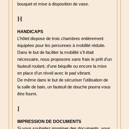
bouquet et mise à disposition de vase.
CHAMBRES
SERVICES
H
OFFRES & PACKAGES
HANDICAPS
GALERIE
L’hôtel dispose de trois chambres entièrement
équipées pour les personnes à mobilité réduite.
ENGAGEMENTS
Dans le but de faciliter la mobilité s’il était
FAQ
nécessaire, nous proposons sans frais le prêt d’un
fauteuil roulant, d’une béquille ou encore la mise
CONTACT & ACCÈS
en place d’un réveil avec le pad vibrant.
MA RÉSERVATION
De même dans le but de sécuriser l’utilisation de
la salle de bain, un fauteuil de douche pourra vous
RÉSERVER
être fourni.
99 bis rue de Rome - 75017 Paris - France
I
bonjour@grandhotelchicago.paris
-
+33 1 42 27 49 52
IMPRESSION DE DOCUMENTS
Si vous souhaitez imprimer des documents, vous