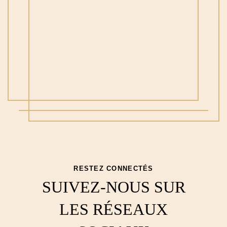
ACCUEIL
CHAMBRES
SERVICES
OFFRES & PACKAGES
GALERIE
RESTEZ CONNECTÉS
ENGAGEMENTS
SUIVEZ-NOUS SUR
FAQ
LES RÉSEAUX
CONTACT & ACCÈS