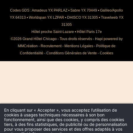
Codes GDS : Amadeus YX PARLAZ • Sabre YX 70449 • Galileo/Apollo
YX 64313 • Worldspan YX LZPAR • DHISCO YX 31305 • Travelweb YX
31305
Hôtel proche Saint-Lazare
•
Hôtel Paris 17e
©2026 Grand Hôtel Chicago - Tous droits réservés -
Hapi
powered by
MMCréation
-
Recrutement
-
Mentions Légales
-
Politique de
Confidentialité
-
Conditions Générales de Vente
-
Cookies
En cliquant sur « Accepter », vous acceptez l’utilisation de
cookies à usages techniques nécessaires à son bon
fonctionnement, ainsi que des cookies, y compris des cookies
tiers, à des fins statistiques, de publicité ou de personnalisation
pour vous proposer des services et des offres adaptés à vos