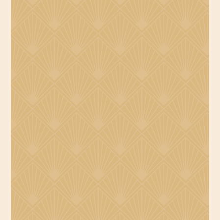
ACCUEIL
CHAMBRES
SERVICES
OFFRES & PACKAGES
GALERIE
ENGAGEMENTS
FAQ
CONTACT & ACCÈS
MA RÉSERVATION
RÉSERVER
99 bis rue de Rome - 75017 Paris - France